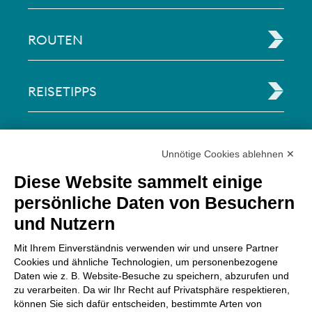
ROUTEN
REISETIPPS
RECHTLICHE INFORMATIONEN
Unnötige Cookies ablehnen ✕
Diese Website sammelt einige
Via Paolo Bembo, 70 37062
persönliche Daten von Besuchern
Dossobuono di Villafranca (VR) Italy
und Nutzern
ZAHLUNGSMÖGLICHKEITEN
Mit Ihrem Einverständnis verwenden wir und unsere Partner
Cookies und ähnliche Technologien, um personenbezogene
Daten wie z. B. Website-Besuche zu speichern, abzurufen und
zu verarbeiten. Da wir Ihr Recht auf Privatsphäre respektieren,
können Sie sich dafür entscheiden, bestimmte Arten von