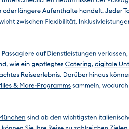
n unterschiedlichen Bedürfnissen der Passa
 oder längere Aufenthalte handelt. Jeder Tari
wicht zwischen Flexibilität, Inklusivleistung
 Passagiere auf Dienstleistungen verlassen,
nd, wie ein gepflegtes
Catering
,
digitale U
dachtes Reiseerlebnis. Darüber hinaus können
Miles & More-Programms
sammeln, wodurch 
München
sind ab den wichtigsten italienisch
 können Sie Ihre Reise zu zahlreichen Ziele