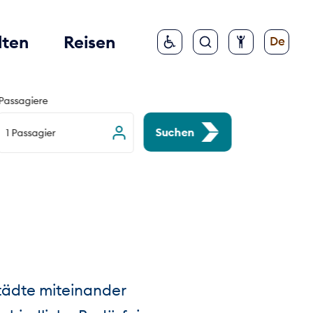
lten
Reisen
De
Passagiere
Suchen
1 Passagier
Städte miteinander