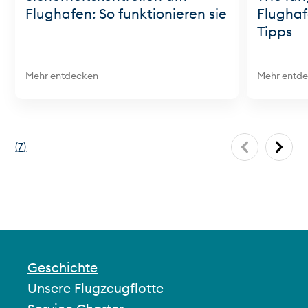
Flughafen: So funktionieren sie
Flughaf
Tipps
Mehr entdecken
Mehr entd
(
7
)
Geschichte
Unsere Flugzeugflotte