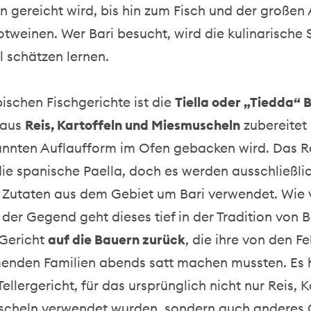
n gereicht wird, bis hin zum Fisch und der großen
tweinen. Wer Bari besucht, wird die kulinarische 
l schätzen lernen.
pischen Fischgerichte ist die
Tiella oder „Tiedda“ 
 aus
Reis, Kartoffeln und Miesmuscheln
zubereitet 
nannten Auflaufform im Ofen gebacken wird. Das R
die spanische Paella, doch es werden ausschließli
e Zutaten aus dem Gebiet um Bari verwendet. Wie 
der Gegend geht dieses tief in der Tradition von B
 Gericht
auf die Bauern zurück
, die ihre von den F
nden Familien abends satt machen mussten. Es h
ellergericht, für das ursprünglich nicht nur Reis, K
cheln verwendet wurden, sondern auch anderes 