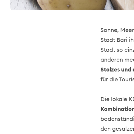
Sonne, Meer 
Stadt Bari i
Stadt so ei
anderen medi
Stolzes und
für die Tour
Die lokale K
Kombination
bodenständig
den gesalze