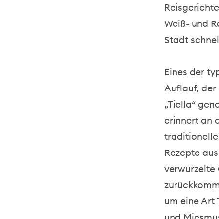
Reisgerichte
Weiß- und Ro
Stadt schnel
Eines der ty
Auflauf, der
„Tiella“ ge
erinnert an 
traditionell
Rezepte aus 
verwurzelte
zurückkomme
um eine Art T
und Miesmus