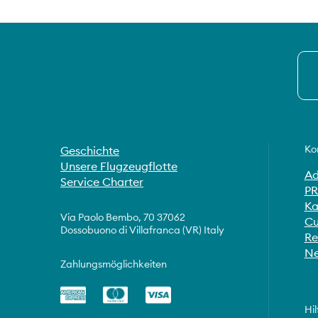
Ko
Geschichte
Unsere Flugzeugflotte
Ad
Service Charter
PR
Ka
Via Paolo Bembo, 70 37062
Cu
Dossobuono di Villafranca (VR) Italy
Re
Ne
Zahlungsmöglichkeiten
Hil