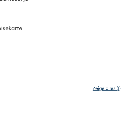
eisekarte
Zeige alles
(
1
)