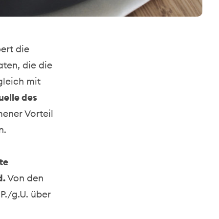
ert die
aten, die die
leich mit
elle des
ener Vorteil
n.
te
d.
Von den
P./g.U. über