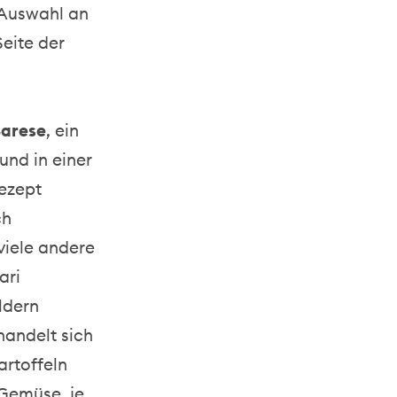
 Auswahl an
Seite der
Barese
, ein
und in einer
ezept
ch
viele andere
ari
eldern
andelt sich
artoffeln
Gemüse, je