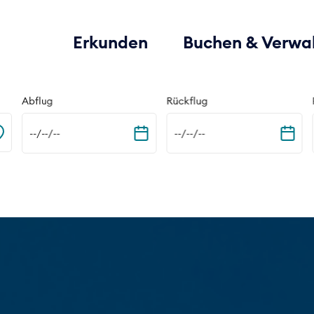
Erkunden
Buchen & Verwa
Abflug
Rückflug
--/--/--
--/--/--