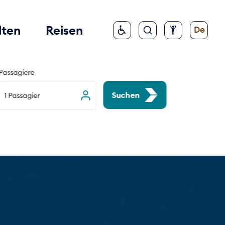
lten
Reisen
De
Passagiere
Suchen
1 Passagier