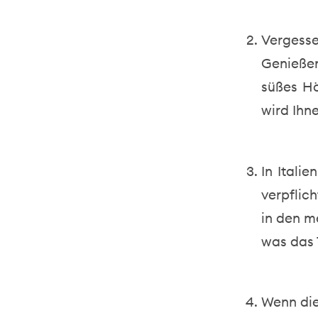
Vergess
Genießen
süßes H
wird Ihn
In Italie
verpflic
in den m
was das T
Wenn dies