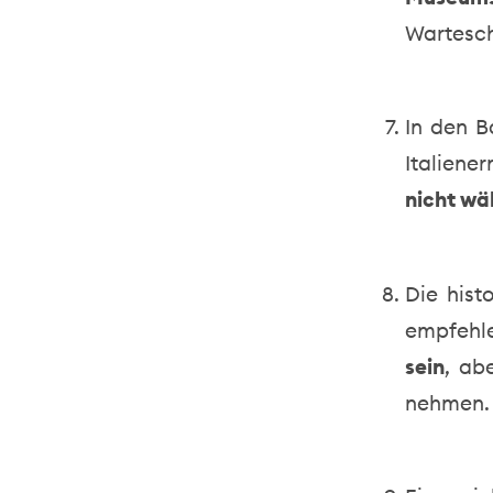
Wartesch
In den B
Italiene
nicht wä
Die hist
empfehl
sein
, ab
nehmen.