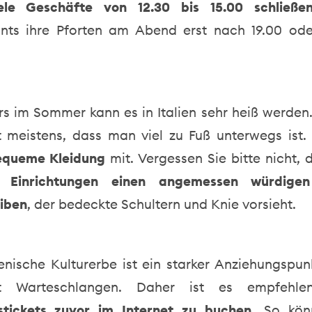
ele Geschäfte von 12.30 bis 15.00 schließe
nts ihre Pforten am Abend erst nach 19.00 od
s im Sommer kann es in Italien sehr heiß werden.
 meistens, dass man viel zu Fuß unterwegs ist
equeme Kleidung
mit. Vergessen Sie bitte nicht,
se Einrichtungen einen angemessen würdige
iben
, der bedeckte Schultern und Knie vorsieht.
ienische Kulturerbe ist ein starker Anziehungspu
t Warteschlangen. Daher ist es empfehlen
tickets zuvor im Internet zu buchen
. So kön