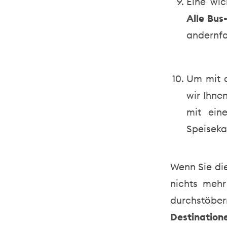
Eine wic
Alle Bus
andernfa
Um mit 
wir Ihne
mit ein
Speiseka
Wenn Sie die
nichts meh
durchstöbe
Destination