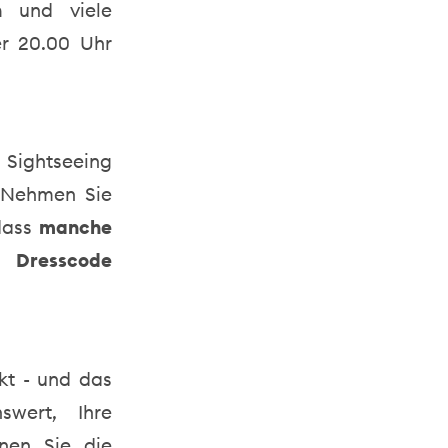
n
und viele
er 20.00 Uhr
 Sightseeing
. Nehmen Sie
 dass
manche
n Dresscode
nkt - und das
swert, Ihre
nen Sie die