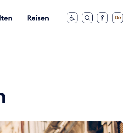
lten
Reisen
De
n