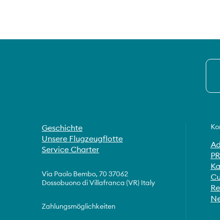
Ko
Geschichte
Unsere Flugzeugflotte
Ad
Service Charter
PR
Ka
Via Paolo Bembo, 70 37062
Cu
Dossobuono di Villafranca (VR) Italy
Re
Ne
Zahlungsmöglichkeiten