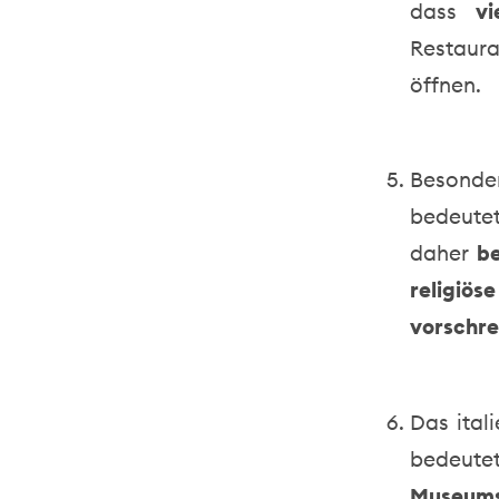
dass
vi
Restaura
öffnen.
Besonder
bedeutet
daher
b
religiö
vorschre
Das ital
bedeute
Museums