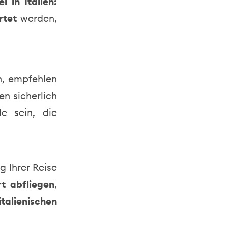
l in Italien:
rtet
werden,
n, empfehlen
en sicherlich
e sein, die
g Ihrer Reise
t abfliegen
,
talienischen