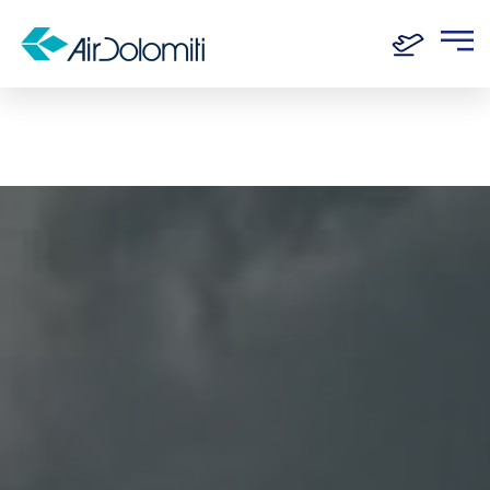
Home
Routen
Frankfurt - Basel