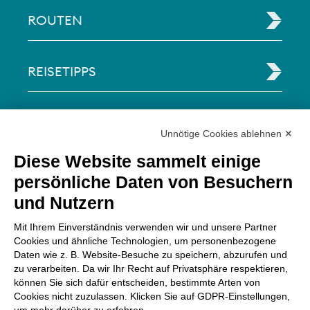
ROUTEN
REISETIPPS
RECHTLICHE INFORMATIONEN
Unnötige Cookies ablehnen ✕
Diese Website sammelt einige
Via Paolo Bembo, 70 37062
persönliche Daten von Besuchern
Dossobuono di Villafranca (VR) Italy
und Nutzern
ZAHLUNGSMÖGLICHKEITEN
Mit Ihrem Einverständnis verwenden wir und unsere Partner
Cookies und ähnliche Technologien, um personenbezogene
Daten wie z. B. Website-Besuche zu speichern, abzurufen und
zu verarbeiten. Da wir Ihr Recht auf Privatsphäre respektieren,
können Sie sich dafür entscheiden, bestimmte Arten von
Cookies nicht zuzulassen. Klicken Sie auf GDPR-Einstellungen,