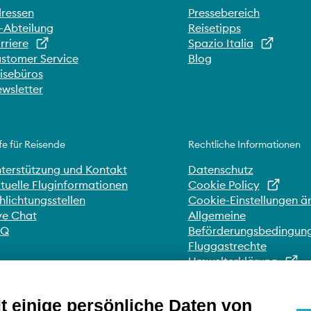
ressen
Pressebereich
-Abteilung
Reisetipps
rriere
Spazio Italia
stomer Service
Blog
isebüros
wsletter
fe für Reisende
Rechtliche Informationen
terstützung und Kontakt
Datenschutz
tuelle Fluginformationen
Cookie Policy
hlichtungsstellen
Cookie-Einstellungen ä
ve Chat
Allgemeine
AQ
Beförderungsbedingun
Fluggastrechte
Umwelterklärung
Whistleblowing
Erklärung zur Zugänglic
 einige persönliche Daten von