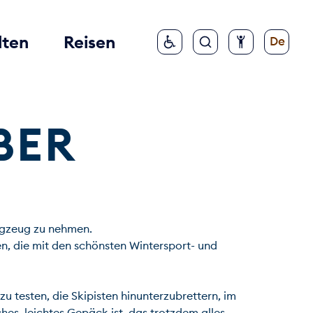
lten
Reisen
De
BER
gzeug zu nehmen.

n, die mit den schönsten Wintersport- und 
 testen, die Skipisten hinunterzubrettern, im 
es, leichtes Gepäck ist, das trotzdem alles 