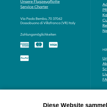
Unsere Flugzeugflotte
Ad
Service Charter
PR
Ka
Via Paolo Bembo, 70 37062
Cu
Dossobuono di Villafranca (VR) Italy
Re
Ne
Zahlungsmöglichkeiten
Hil
Un
Ak
Sc
Li
F
Diese Website sammelt