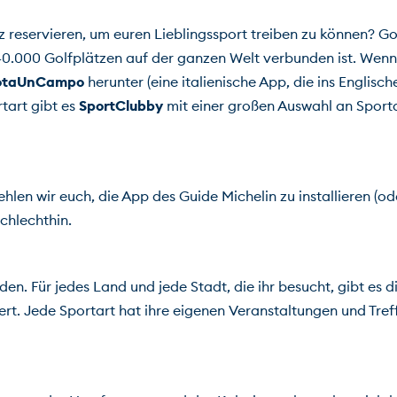
latz reservieren, um euren Lieblingssport treiben zu können?
 40.000 Golfplätzen auf der ganzen Welt verbunden ist. Wenn 
otaUnCampo
 herunter (eine italienische App, die ins Englisc
tart gibt es 
SportClubby
 mit einer großen Auswahl an Sporta
en wir euch, die App des Guide Michelin zu installieren (oder z
chlechthin.
rden. Für jedes Land und jede Stadt, die ihr besucht, gibt es 
t. Jede Sportart hat ihre eigenen Veranstaltungen und Treffen