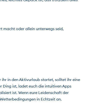
t macht oder allein unterwegs seid, 
r in den Aktivurlaub startet, solltet ihr eine 
App finden, mit der ihr in eurer Sportart optimal navigieren könnt. Zum Beispiel? Wenn Radfahren oder Wandern euer Ding ist, ladet euch die intuitiven Apps 
alisiert ist. Wenn eure Leidenschaft der 
d Wetterbedingungen in Echtzeit an.