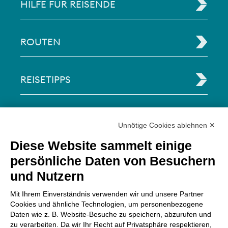
HILFE FÜR REISENDE
ROUTEN
REISETIPPS
RECHTLICHE INFORMATIONEN
Unnötige Cookies ablehnen ✕
Diese Website sammelt einige
Via Paolo Bembo, 70 37062
persönliche Daten von Besuchern
Dossobuono di Villafranca (VR) Italy
und Nutzern
ZAHLUNGSMÖGLICHKEITEN
Mit Ihrem Einverständnis verwenden wir und unsere Partner
Cookies und ähnliche Technologien, um personenbezogene
Daten wie z. B. Website-Besuche zu speichern, abzurufen und
zu verarbeiten. Da wir Ihr Recht auf Privatsphäre respektieren,