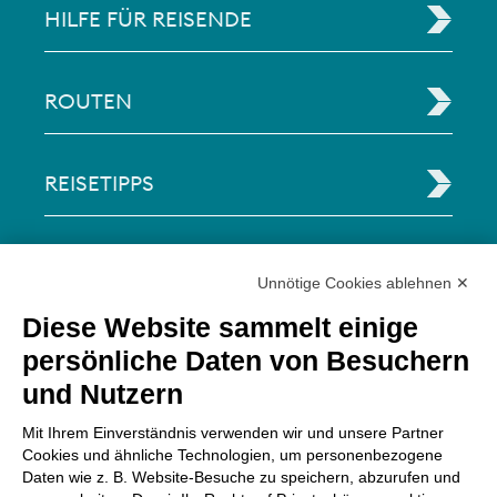
HILFE FÜR REISENDE
ROUTEN
REISETIPPS
RECHTLICHE INFORMATIONEN
Unnötige Cookies ablehnen ✕
Diese Website sammelt einige
Via Paolo Bembo, 70 37062
persönliche Daten von Besuchern
Dossobuono di Villafranca (VR) Italy
und Nutzern
ZAHLUNGSMÖGLICHKEITEN
Mit Ihrem Einverständnis verwenden wir und unsere Partner
Cookies und ähnliche Technologien, um personenbezogene
Daten wie z. B. Website-Besuche zu speichern, abzurufen und