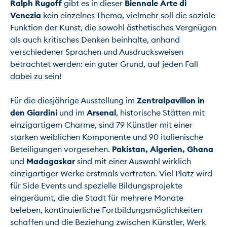
Ralph Rugoff
 gibt es in dieser 
Biennale Arte di 
Venezia
 kein einzelnes Thema, vielmehr soll die soziale 
Funktion der Kunst, die sowohl ästhetisches Vergnügen 
als auch kritisches Denken beinhalte, anhand 
verschiedener Sprachen und Ausdrucksweisen 
betrachtet werden: ein guter Grund, auf jeden Fall 
dabei zu sein!

Für die diesjährige Ausstellung im 
Zentralpavillon in 
den Giardini
 und im 
Arsenal
, historische Stätten mit 
einzigartigem Charme, sind 79 Künstler mit einer 
starken weiblichen Komponente und 90 italienische 
Beteiligungen vorgesehen. 
Pakistan, Algerien, Ghana 
und
 Madagaskar
 sind mit einer Auswahl wirklich 
einzigartiger Werke erstmals vertreten. Viel Platz wird 
für Side Events und spezielle Bildungsprojekte 
eingeräumt, die die Stadt für mehrere Monate 
beleben, kontinuierliche Fortbildungsmöglichkeiten 
schaffen und die Beziehung zwischen Künstler, Werk 