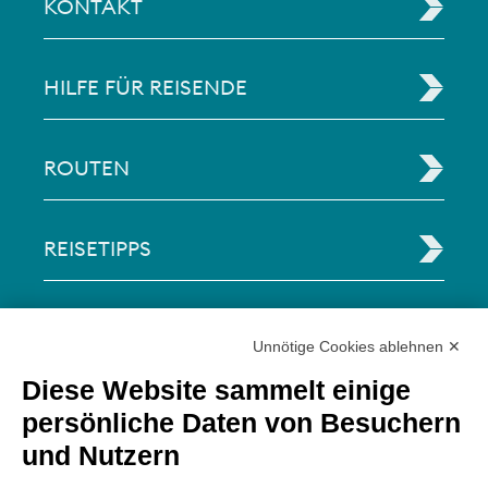
KONTAKT
HILFE FÜR REISENDE
ROUTEN
REISETIPPS
RECHTLICHE INFORMATIONEN
Unnötige Cookies ablehnen ✕
Diese Website sammelt einige
Via Paolo Bembo, 70 37062
persönliche Daten von Besuchern
Dossobuono di Villafranca (VR) Italy
und Nutzern
ZAHLUNGSMÖGLICHKEITEN