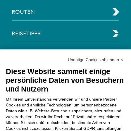
ROUTEN
REISETIPPS
RECHTLICHE INFORMATIONEN
Unnötige Cookies ablehnen ✕
Diese Website sammelt einige
Via Paolo Bembo, 70 37062
persönliche Daten von Besuchern
Dossobuono di Villafranca (VR) Italy
und Nutzern
ZAHLUNGSMÖGLICHKEITEN
Mit Ihrem Einverständnis verwenden wir und unsere Partner
Cookies und ähnliche Technologien, um personenbezogene
Daten wie z. B. Website-Besuche zu speichern, abzurufen und
zu verarbeiten. Da wir Ihr Recht auf Privatsphäre respektieren,
können Sie sich dafür entscheiden, bestimmte Arten von
Cookies nicht zuzulassen. Klicken Sie auf GDPR-Einstellungen,