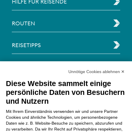
HILFE FÜR REISENDE
ROUTEN
REISETIPPS
RECHTLICHE INFORMATIONEN
Unnötige Cookies ablehnen ✕
Diese Website sammelt einige
Via Paolo Bembo, 70 37062
persönliche Daten von Besuchern
Dossobuono di Villafranca (VR) Italy
und Nutzern
ZAHLUNGSMÖGLICHKEITEN
Mit Ihrem Einverständnis verwenden wir und unsere Partner
Cookies und ähnliche Technologien, um personenbezogene
Daten wie z. B. Website-Besuche zu speichern, abzurufen und
zu verarbeiten. Da wir Ihr Recht auf Privatsphäre respektieren,