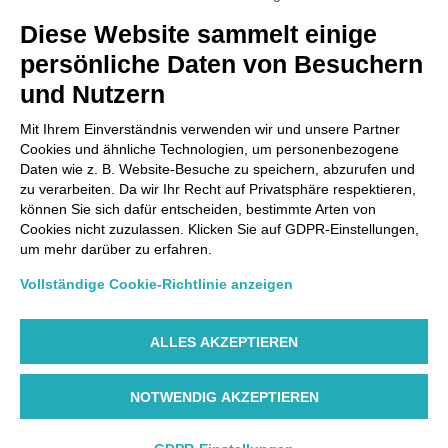
Diese Website sammelt einige
Via Paolo Bembo, 70 37062
persönliche Daten von Besuchern
Dossobuono di Villafranca (VR) Italy
und Nutzern
ZAHLUNGSMÖGLICHKEITEN
Mit Ihrem Einverständnis verwenden wir und unsere Partner
Cookies und ähnliche Technologien, um personenbezogene
Daten wie z. B. Website-Besuche zu speichern, abzurufen und
zu verarbeiten. Da wir Ihr Recht auf Privatsphäre respektieren,
können Sie sich dafür entscheiden, bestimmte Arten von
Cookies nicht zuzulassen. Klicken Sie auf GDPR-Einstellungen,
um mehr darüber zu erfahren.
Vollständige Cookie-Richtlinie anzeigen
ALLES AKZEPTIEREN
NOTWENDIG AKZEPTIEREN
©AIR DOLOMITI S.p.A. Linee Aeree Regionali Europee I
Socio Unico Deutsche Lufthansa A.G. - Cap. Soc. €
14.985.000 REA: VR-279563 - Cod. Fisc. 00728280322 -