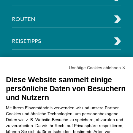
ROUTEN
REISETIPPS
RECHTLICHE INFORMATIONEN
Unnötige Cookies ablehnen ✕
Diese Website sammelt einige
Via Paolo Bembo, 70 37062
persönliche Daten von Besuchern
Dossobuono di Villafranca (VR) Italy
und Nutzern
ZAHLUNGSMÖGLICHKEITEN
Mit Ihrem Einverständnis verwenden wir und unsere Partner
Cookies und ähnliche Technologien, um personenbezogene
Daten wie z. B. Website-Besuche zu speichern, abzurufen und
zu verarbeiten. Da wir Ihr Recht auf Privatsphäre respektieren,
können Sie sich dafür entscheiden, bestimmte Arten von