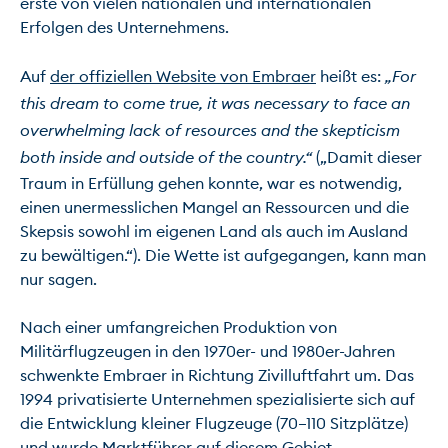
erste von vielen nationalen und internationalen 
Erfolgen des Unternehmens.

Auf 
der offiziellen Website von Embraer
 heißt es: 
„For 
this dream to come true, it was necessary to face an 
overwhelming lack of resources and the skepticism 
both inside and outside of the country.“
 („Damit dieser 
Traum in Erfüllung gehen konnte, war es notwendig, 
einen unermesslichen Mangel an Ressourcen und die 
Skepsis sowohl im eigenen Land als auch im Ausland 
zu bewältigen.“). Die Wette ist aufgegangen, kann man 
nur sagen.

Nach einer umfangreichen Produktion von 
Militärflugzeugen in den 1970er- und 1980er-Jahren 
schwenkte Embraer in Richtung Zivilluftfahrt um. Das 
1994 privatisierte Unternehmen spezialisierte sich auf 
die Entwicklung kleiner Flugzeuge (70–110 Sitzplätze) 
und wurde Marktführer auf diesem Gebiet.
