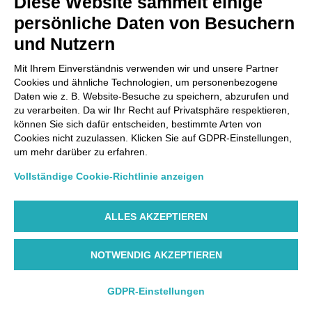
Diese Website sammelt einige
Via Paolo Bembo, 70 37062
persönliche Daten von Besuchern
Dossobuono di Villafranca (VR) Italy
und Nutzern
ZAHLUNGSMÖGLICHKEITEN
Mit Ihrem Einverständnis verwenden wir und unsere Partner
Cookies und ähnliche Technologien, um personenbezogene
Daten wie z. B. Website-Besuche zu speichern, abzurufen und
zu verarbeiten. Da wir Ihr Recht auf Privatsphäre respektieren,
können Sie sich dafür entscheiden, bestimmte Arten von
Cookies nicht zuzulassen. Klicken Sie auf GDPR-Einstellungen,
um mehr darüber zu erfahren.
Vollständige Cookie-Richtlinie anzeigen
ALLES AKZEPTIEREN
NOTWENDIG AKZEPTIEREN
©AIR DOLOMITI S.p.A. Linee Aeree Regionali Europee I
Socio Unico Deutsche Lufthansa A.G. - Cap. Soc. €
14.985.000 REA: VR-279563 - Cod. Fisc. 00728280322 -
GDPR-Einstellungen
P.IVA/Vat Code IT 00445990310