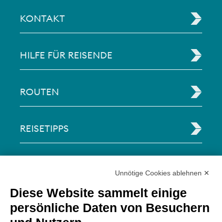
KONTAKT
HILFE FÜR REISENDE
ROUTEN
REISETIPPS
RECHTLICHE INFORMATIONEN
Unnötige Cookies ablehnen ✕
Diese Website sammelt einige
Via Paolo Bembo, 70 37062
persönliche Daten von Besuchern
Dossobuono di Villafranca (VR) Italy