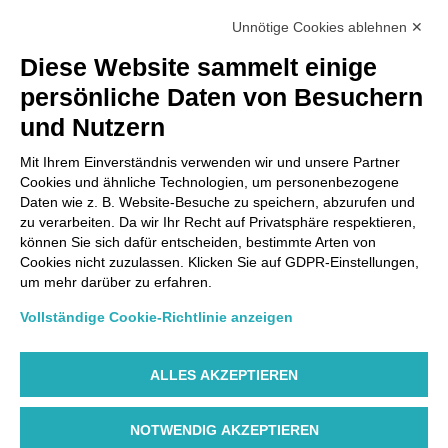
RECHTLICHE INFORMATIONEN
Unnötige Cookies ablehnen ✕
Diese Website sammelt einige
Via Paolo Bembo, 70 37062
persönliche Daten von Besuchern
Dossobuono di Villafranca (VR) Italy
und Nutzern
ZAHLUNGSMÖGLICHKEITEN
Mit Ihrem Einverständnis verwenden wir und unsere Partner
Cookies und ähnliche Technologien, um personenbezogene
Daten wie z. B. Website-Besuche zu speichern, abzurufen und
zu verarbeiten. Da wir Ihr Recht auf Privatsphäre respektieren,
können Sie sich dafür entscheiden, bestimmte Arten von
Cookies nicht zuzulassen. Klicken Sie auf GDPR-Einstellungen,
um mehr darüber zu erfahren.
Vollständige Cookie-Richtlinie anzeigen
ALLES AKZEPTIEREN
NOTWENDIG AKZEPTIEREN
©AIR DOLOMITI S.p.A. Linee Aeree Regionali Europee I