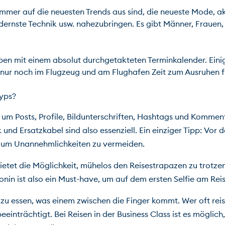
 immer auf die neuesten Trends aus sind, die neueste Mode, ak
rnste Technik usw. nahezubringen. Es gibt Männer, Frauen, 
n mit einem absolut durchgetakteten Terminkalender. Einige
e nur noch im Flugzeug und am Flughafen Zeit zum Ausruhen find
um Posts, Profile, Bildunterschriften, Hashtags und Komme
d Ersatzkabel sind also essenziell. Ein einziger Tipp: Vor d
, um Unannehmlichkeiten zu vermeiden.
bietet die Möglichkeit, mühelos den Reisestrapazen zu trotz
n ist also ein Must-have, um auf dem ersten Selfie am Reise
es zu essen, was einem zwischen die Finger kommt. Wer oft reist
einträchtigt. Bei Reisen in der Business Class ist es möglich,