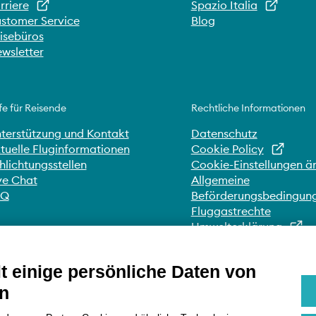
rriere
Spazio Italia
stomer Service
Blog
isebüros
wsletter
fe für Reisende
Rechtliche Informationen
terstützung und Kontakt
Datenschutz
tuelle Fluginformationen
Cookie Policy
hlichtungsstellen
Cookie-Einstellungen ä
ve Chat
Allgemeine
AQ
Beförderungsbedingun
Fluggastrechte
Umwelterklärung
Whistleblowing
Erklärung zur Zugänglic
 einige persönliche Daten von
n