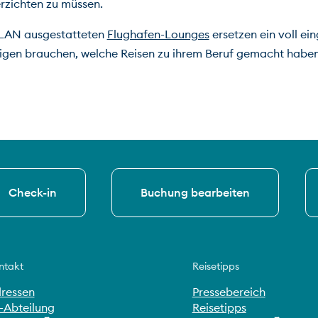
erzichten zu müssen.
LAN ausgestatteten 
Flughafen-Lounges
 ersetzen ein voll e
enigen brauchen, welche Reisen zu ihrem Beruf gemacht haben
Check-in
Buchung bearbeiten
ntakt
Reisetipps
ressen
Pressebereich
-Abteilung
Reisetipps