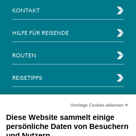
KONTAKT
HILFE FÜR REISENDE
ROUTEN
REISETIPPS
RECHTLICHE INFORMATIONEN
Unnötige Cookies ablehnen ✕
Diese Website sammelt einige
Via Paolo Bembo, 70 37062
persönliche Daten von Besuchern
Dossobuono di Villafranca (VR) Italy
und Nutzern