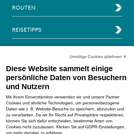
ROUTEN
REISETIPPS
RECHTLICHE INFORMATIONEN
Unnötige Cookies ablehnen ✕
Diese Website sammelt einige
Via Paolo Bembo, 70 37062
persönliche Daten von Besuchern
Dossobuono di Villafranca (VR) Italy
und Nutzern
ZAHLUNGSMÖGLICHKEITEN
Mit Ihrem Einverständnis verwenden wir und unsere Partner
Cookies und ähnliche Technologien, um personenbezogene
Daten wie z. B. Website-Besuche zu speichern, abzurufen und
zu verarbeiten. Da wir Ihr Recht auf Privatsphäre respektieren,
können Sie sich dafür entscheiden, bestimmte Arten von
Cookies nicht zuzulassen. Klicken Sie auf GDPR-Einstellungen,
um mehr darüber zu erfahren.