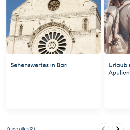
Sehenswertes in Bari
Urlaub 
Apulien
Zeige alles
(
3
)