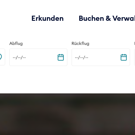
Erkunden
Buchen & Verwa
Abflug
Rückflug
--/--/--
--/--/--