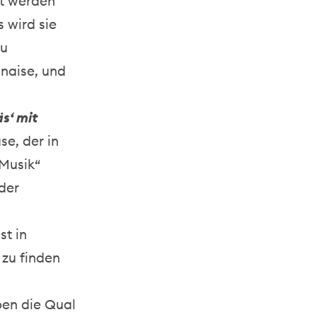
et werden
 wird sie
zu
nnaise, und
s‘ mit
se, der in
„Musik“
der
ist in
 zu finden
en die Qual