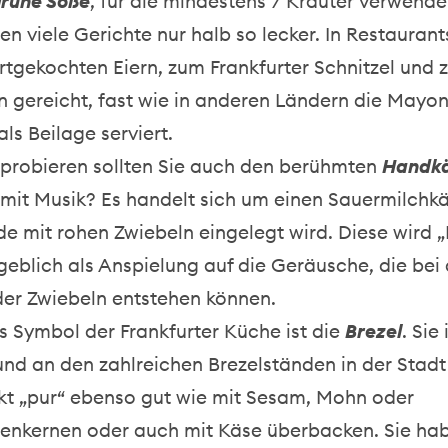
rüne Soße
, für die mindestens 7 Kräuter verwend
n viele Gerichte nur halb so lecker. In Restaurants
rtgekochten Eiern, zum Frankfurter Schnitzel und 
ln gereicht, fast wie in anderen Ländern die Mayo
ls Beilage serviert.
 probieren sollten Sie auch den berühmten
Handkä
 mit Musik? Es handelt sich um einen Sauermilchkä
e mit rohen Zwiebeln eingelegt wird. Diese wird 
eblich als Anspielung auf die Geräusche, die bei 
er Zwiebeln entstehen können.
es Symbol der Frankfurter Küche ist die
Brezel
. Sie 
nd an den zahlreichen Brezelständen in der Stadt
t „pur“ ebenso gut wie mit Sesam, Mohn oder
nkernen oder auch mit Käse überbacken. Sie hab