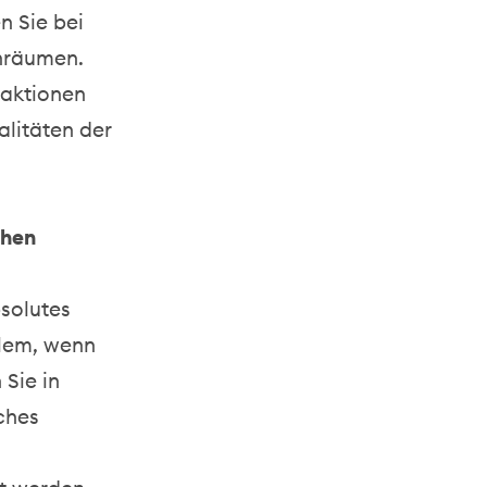
n Sie bei
inräumen.
raktionen
alitäten der
chen
bsolutes
llem, wenn
Sie in
ches