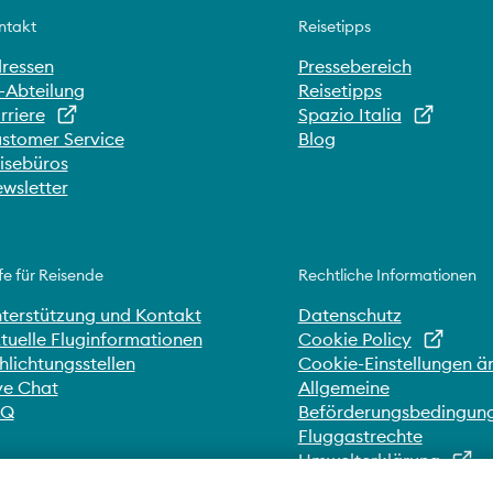
ntakt
Reisetipps
ressen
Pressebereich
-Abteilung
Reisetipps
rriere
Spazio Italia
stomer Service
Blog
isebüros
wsletter
fe für Reisende
Rechtliche Informationen
terstützung und Kontakt
Datenschutz
tuelle Fluginformationen
Cookie Policy
hlichtungsstellen
Cookie-Einstellungen ä
ve Chat
Allgemeine
AQ
Beförderungsbedingun
Fluggastrechte
Umwelterklärung
Whistleblowing