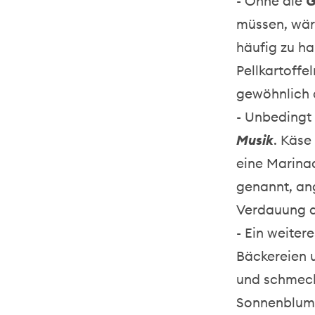
- Ohne die
G
müssen, wäre
häufig zu ha
Pellkartoffe
gewöhnlich a
- Unbedingt
Musik
. Käse
eine Marinad
genannt, ang
Verdauung d
- Ein weiter
Bäckereien u
und schmeck
Sonnenblume