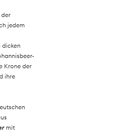
 der
ach jedem
i dicken
ohannisbeer-
ie Krone der
d ihre
deutschen
aus
er
mit