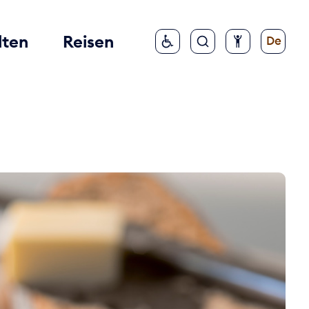
lten
Reisen
De