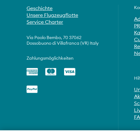
Ko
Geschichte
Unsere Flugzeugflotte
Ad
Service Charter
PR
Ka
Via Paolo Bembo, 70 37062
Cu
Dossobuono di Villafranca (VR) Italy
Re
Ne
Zahlungsmöglichkeiten
Hil
Un
Ak
Sc
Li
F