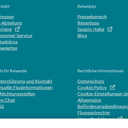
ntakt
Reisetipps
ressen
Pressebereich
-Abteilung
Reisetipps
rriere
Spazio Italia
stomer Service
Blog
isebüros
wsletter
fe für Reisende
Rechtliche Informationen
terstützung und Kontakt
Datenschutz
tuelle Fluginformationen
Cookie Policy
hlichtungsstellen
Cookie-Einstellungen ä
ve Chat
Allgemeine
AQ
Beförderungsbedingun
Fluggastrechte
Umwelterklärung
Whistleblowing