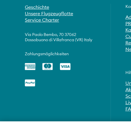
Ko
Geschichte
Unsere Flugzeugflotte
Ad
Service Charter
PR
Ka
Via Paolo Bembo, 70 37062
Cu
Dossobuono di Villafranca (VR) Italy
Re
Ne
Zahlungsmöglichkeiten
Hil
Un
Ak
Sc
Li
F