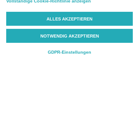
Vollständige Cookie-Richtlinie anzeigen
ALLES AKZEPTIEREN
NOTWENDIG AKZEPTIEREN
GDPR-Einstellungen
Hin- und Rückflug
Hin- und Rückflug
Nur Hinflug
Nur Hinflug
Abflughafen
Abflughafen