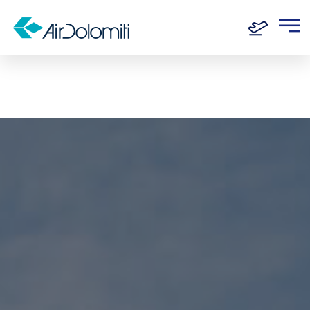
Home
Routen
Kattowitz - Frankfurt