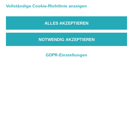
Vollständige Cookie-Richtlinie anzeigen
ALLES AKZEPTIEREN
NOTWENDIG AKZEPTIEREN
GDPR-Einstellungen
Hin- und Rückflug
Hin- und Rückflug
Nur Hinflug
Nur Hinflug
Abflughafen
Abflughafen