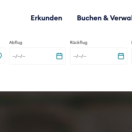
Erkunden
Buchen & Verwa
Abflug
Rückflug
--/--/--
--/--/--