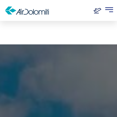
Home
Routen
München - Ljubljana (Laibach)