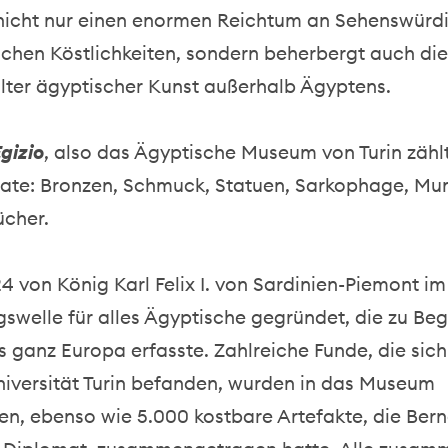
t nicht nur einen enormen Reichtum an Sehenswürd
chen Köstlichkeiten, sondern beherbergt auch di
ter ägyptischer Kunst außerhalb Ägyptens.
gizio
, also das Ägyptische Museum von Turin zähl
ate: Bronzen, Schmuck, Statuen, Sarkophage, Mu
ücher.
4 von König Karl Felix I. von Sardinien-Piemont 
swelle für alles Ägyptische gegründet, die zu Begi
 ganz Europa erfasste. Zahlreiche Funde, die sich
niversität Turin befanden, wurden in das Museum
, ebenso wie 5.000 kostbare Artefakte, die Ber