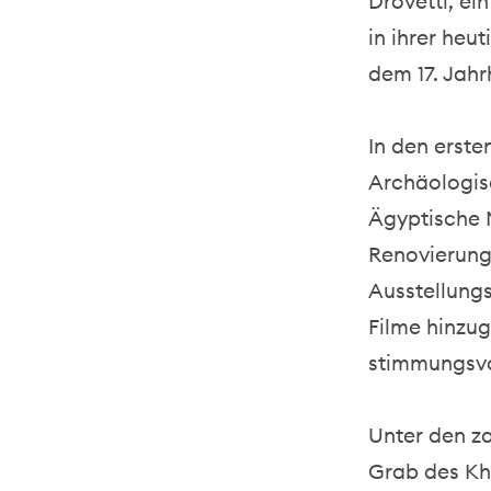
Drovetti, e
in ihrer he
dem 17. Jahr
In den erste
Archäologis
Ägyptische M
Renovierung
Ausstellung
Filme hinzu
stimmungsvol
Unter den z
Grab des Kh