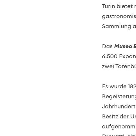
Turin biete
gastronomis
Sammlung al
Das
Museo E
6.500 Expon
zwei Totenb
Es wurde 182
Begeisterung
Jahrhunderts
Besitz der U
aufgenommen