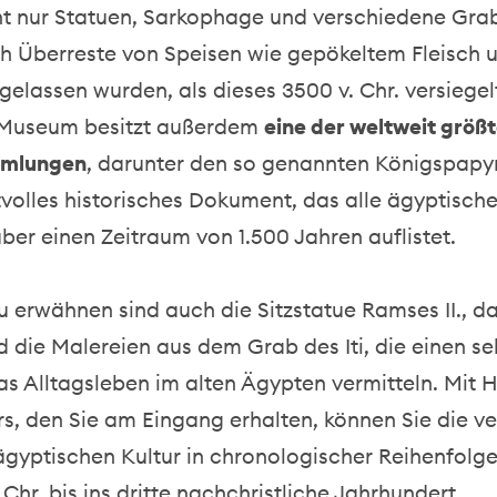
ht nur Statuen, Sarkophage und verschiedene Gra
h Überreste von Speisen wie gepökeltem Fleisch 
gelassen wurden, als dieses 3500 v. Chr. versiege
 Museum besitzt außerdem
eine der weltweit größ
mlungen
, darunter den so genannten Königspapyr
volles historisches Dokument, das alle ägyptisch
er einen Zeitraum von 1.500 Jahren auflistet.
 erwähnen sind auch die Sitzstatue Ramses II., d
nd die Malereien aus dem Grab des Iti, die einen se
das Alltagsleben im alten Ägypten vermitteln. Mit H
s, den Sie am Eingang erhalten, können Sie die v
gyptischen Kultur in chronologischer Reihenfolge
 Chr. bis ins dritte nachchristliche Jahrhundert.