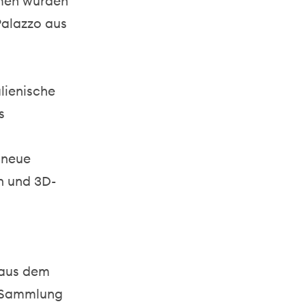
mmen wurden
Palazzo aus
lienische
s
 neue
n und 3D-
 aus dem
e Sammlung