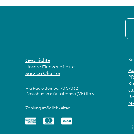
Ko
Geschichte
Unsere Flugzeugflotte
Ad
Service Charter
PR
Ka
Via Paolo Bembo, 70 37062
Cu
Dossobuono di Villafranca (VR) Italy
Re
Ne
Zahlungsmöglichkeiten
Hil