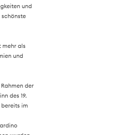
igkeiten und
e schönste
t mehr als
mien und
im Rahmen der
nn des 19.
 bereits im
nardino