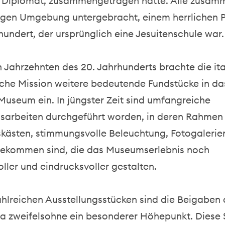
in Diplomat, zusammengetragen hatte. Alle zusa
utigen Umgebung untergebracht, einem herrlichen 
hundert, der ursprünglich eine Jesuitenschule war.
n Jahrzehnten des 20. Jahrhunderts brachte die ita
che Mission weitere bedeutende Fundstücke in da
useum ein. In jüngster Zeit sind umfangreiche
sarbeiten durchgeführt worden, in deren Rahmen
skästen, stimmungsvolle Beleuchtung, Fotogalerie
gekommen sind, die das Museumserlebnis noch
ler und eindrucksvoller gestalten.
ahlreichen Ausstellungsstücken sind die Beigaben
a zweifelsohne ein besonderer Höhepunkt. Dies