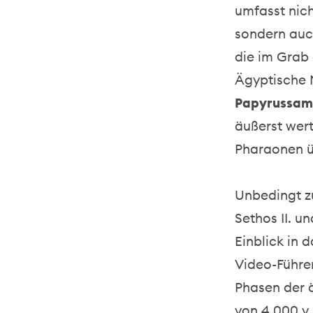
umfasst nic
sondern auc
die im Grab 
Ägyptische
Papyrussam
äußerst wert
Pharaonen üb
Unbedingt zu
Sethos II. u
Einblick in 
Video-Führer
Phasen der ä
von 4.000 v.