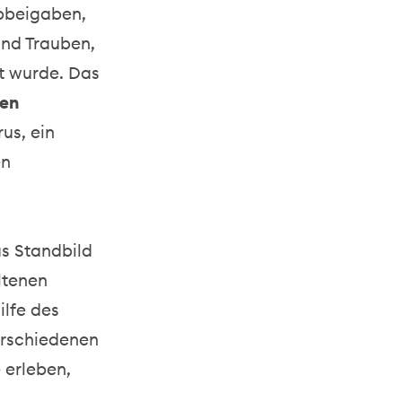
bbeigaben,
und Trauben,
lt wurde. Das
ten
us, ein
en
as Standbild
ltenen
ilfe des
erschiedenen
 erleben,