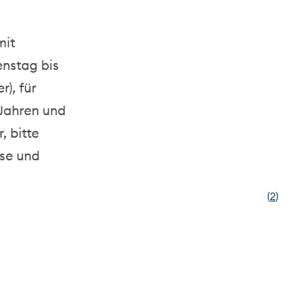
mit
enstag bis
r), für
 Jahren und
, bitte
ise und
(
2
)