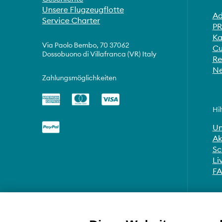
Unsere Flugzeugflotte
Ad
Service Charter
PR
Ka
Via Paolo Bembo, 70 37062
Cu
Dossobuono di Villafranca (VR) Italy
Re
Ne
Zahlungsmöglichkeiten
Hil
Un
Ak
Sc
Li
F