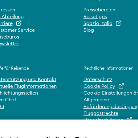
ressen
Pressebereich
-Abteilung
Reisetipps
rriere
Spazio Italia
stomer Service
Blog
isebüros
wsletter
fe für Reisende
Rechtliche Informationen
terstützung und Kontakt
Datenschutz
tuelle Fluginformationen
Cookie Policy
hlichtungsstellen
Cookie-Einstellungen ä
ve Chat
Allgemeine
AQ
Beförderungsbedingun
Fluggastrechte
Umwelterklärung
Whistleblowing
Erklärung zur Zugänglic