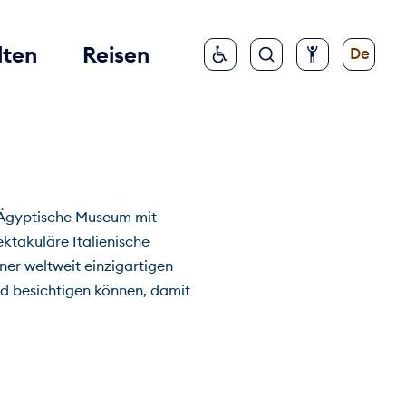
lten
Reisen
De
s Ägyptische Museum mit
ktakuläre Italienische
er weltweit einzigartigen
nd besichtigen können, damit