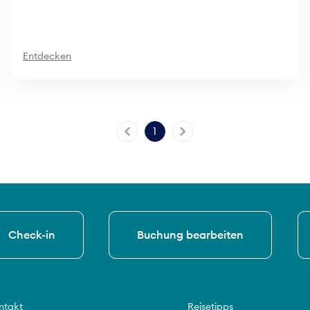
Entdecken
1
Check-in
Buchung bearbeiten
ntakt
Reisetipps