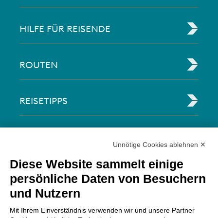
HILFE FÜR REISENDE
ROUTEN
REISETIPPS
RECHTLICHE INFORMATIONEN
Unnötige Cookies ablehnen ✕
Diese Website sammelt einige
Via Paolo Bembo, 70 37062
persönliche Daten von Besuchern
Dossobuono di Villafranca (VR) Italy
und Nutzern
ZAHLUNGSMÖGLICHKEITEN
Mit Ihrem Einverständnis verwenden wir und unsere Partner