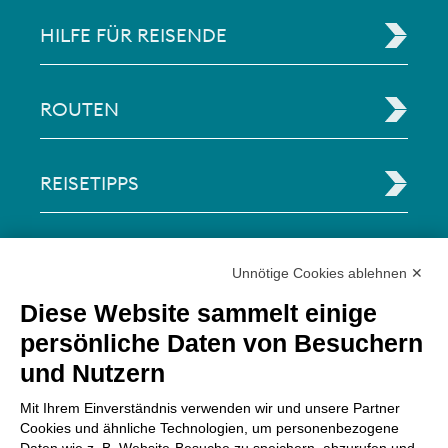
HILFE FÜR REISENDE
ROUTEN
REISETIPPS
RECHTLICHE INFORMATIONEN
Unnötige Cookies ablehnen ✕
Diese Website sammelt einige
Via Paolo Bembo, 70 37062
persönliche Daten von Besuchern
Dossobuono di Villafranca (VR) Italy
und Nutzern
ZAHLUNGSMÖGLICHKEITEN
Mit Ihrem Einverständnis verwenden wir und unsere Partner
Cookies und ähnliche Technologien, um personenbezogene