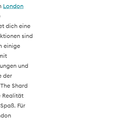
h
London
e
t dich eine
aktionen
sind
 einige
mit
bungen und
e der
 The Shard
 Realität
 Spaß.
Für
ndon