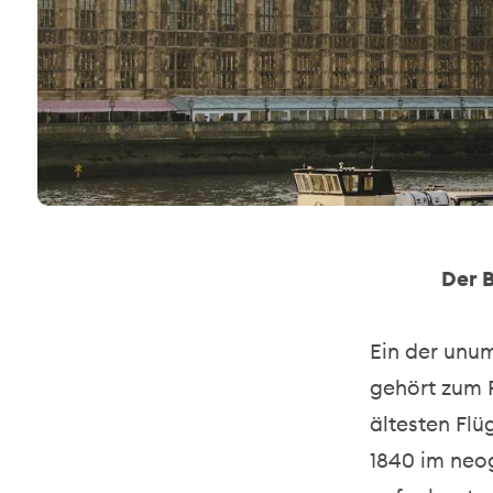
Der 
Ein der unu
gehört zum 
ältesten Flü
1840 im neog