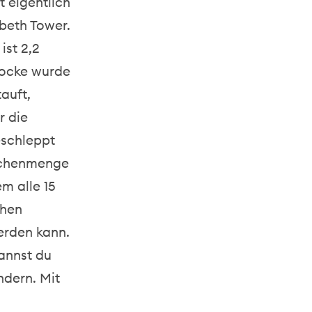
t eigentlich
abeth Tower.
ist 2,2
locke wurde
auft,
r die
eschleppt
nschenmenge
m alle 15
chen
erden kann.
kannst du
ndern. Mit