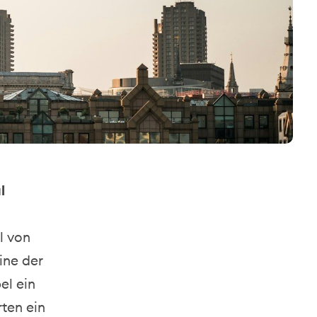
al
l von
ine der
el ein
rten ein