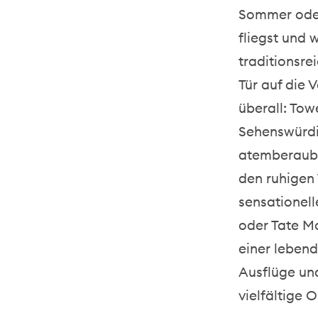
Sommer oder
fliegst und
traditionsre
Tür auf die 
überall: To
Sehenswürdi
atemberaube
den ruhigen
sensationel
oder Tate M
einer lebend
Ausflüge un
vielfältige 