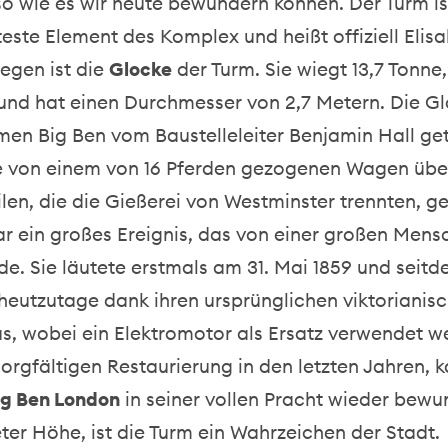
o wie es wir heute bewundern können. Der Turm is
ste Element des Komplex und heißt offiziell Elis
egen ist die
Glocke
der Turm. Sie wiegt 13,7 Tonne, 
und hat einen Durchmesser von 2,7 Metern. Die G
en Big Ben vom Baustelleleiter Benjamin Hall get
 von einem von 16 Pferden gezogenen Wagen übe
en, die die Gießerei von Westminster trennten, g
ar ein großes Ereignis, das von einer großen Me
de. Sie läutete erstmals am 31. Mai 1859 und seitde
heutzutage dank ihren ursprünglichen viktorianis
, wobei ein Elektromotor als Ersatz verwendet w
orgfältigen Restaurierung in den letzten Jahren, 
ig Ben London
in seiner vollen Pracht wieder bewu
ter Höhe, ist die Turm ein Wahrzeichen der Stadt.