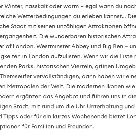
 Winter, nasskalt oder
warm
– egal wann du nac
 welche Wetterbedingungen du erleben kannst… Di
iche Stadt mit seinen unzähligen
Attraktionen
öffne
Vergangenheit.
Die wunderbaren historischen Attr
wer
of
L
ondon, Westminster
Abbey
und Big Ben – um
gkeiten in London
aufzulisten.
Wenn wir die Liste 
nden Parks, historischen Vierteln, grünen Umge
 Themseufer vervollständigen, dann haben wir ein
len Metropolen der Welt. Die modernen Ikonen wie
odern ergänzen das Angebot und führen uns in die
igen Stadt
, mit rund um die Uhr Unterhaltung und
d Tipps
oder für
ein kurzes
Wochenende
bietet Lo
Optionen für Familien und Freunden.