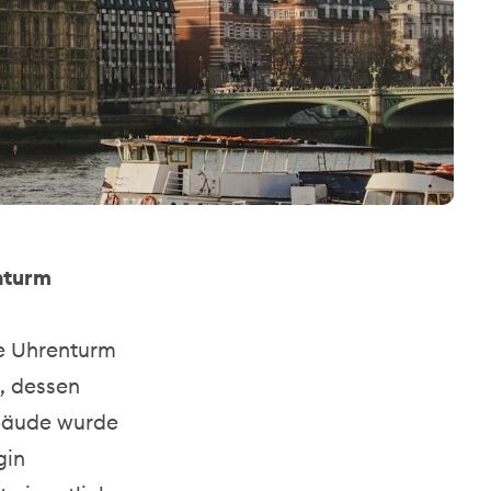
nturm
ie Uhrenturm
, dessen
ebäude wurde
gin