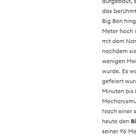
aufgebaut, s
das berühmte
Big Ben hing
Meter hoch 
mit dem Nam
nachdem sie
wenigen Meil
wurde. Es w
gefeiert wur
Minuten bis 
Mechanismus
Nach einer s
heute den
B
seiner 96 Me