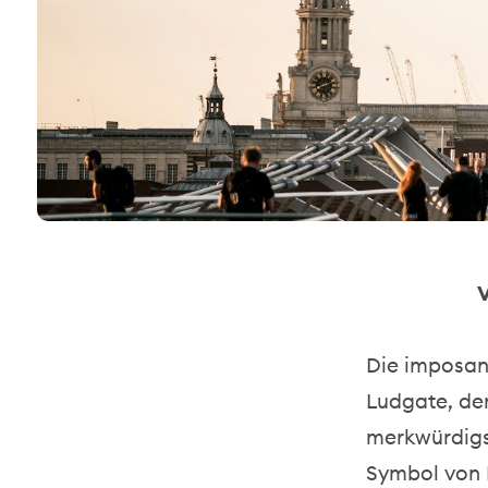
V
Die imposa
Ludgate, der
merkwürdigs
Symbol von K